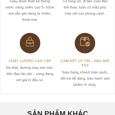
Giày được thiết kế thông
Từ công sở, đi tiệc cưới đến
minh, nâng chiều cao 5–10cm
thể thao, luôn có mẫu phù
mà vẫn giữ dáng tự nhiên,
hợp với mọi phong cách.
thoải mái.
CHẤT LƯỢNG CAO CẤP
CAM KẾT UY TÍN – HẬU MÃI
TỐT
Da thật, đường may tinh xảo,
Giao hàng nhanh toàn quốc,
bền đẹp lâu dài – xứng đáng
đổi trả dễ dàng, bảo hành sản
với giá trị đầu tư.
phẩm rõ ràng.
SẢN PHẨM KHÁC