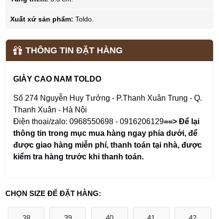
Xuất xứ sản phẩm:
Toldo.
THÔNG TIN ĐẶT HÀNG
GIÀY CAO NAM TOLDO
Số 274 Nguyễn Huy Tưởng - P.Thanh Xuân Trung - Q.
Thanh Xuân - Hà Nội
Điện thoại/zalo: 0968550698 - 0916206129
==> Để lại
thông tin trong mục mua hàng ngay phía dưới
,
để
được giao hàng miễn phí, thanh toán tại nhà, được
kiểm tra hàng trước khi thanh toán.
CHỌN SIZE ĐỂ ĐẶT HÀNG:
38
39
40
41
42