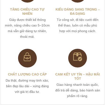
TĂNG CHIỀU CAO TỰ
KIỂU DÁNG SANG TRỌNG –
NHIÊN
ĐA DẠNG
Giày được thiết kế thông
Từ công sở, đi tiệc cưới đến
minh, nâng chiều cao 5–10cm
thể thao, luôn có mẫu phù
mà vẫn giữ dáng tự nhiên,
hợp với mọi phong cách.
thoải mái.
CHẤT LƯỢNG CAO CẤP
CAM KẾT UY TÍN – HẬU MÃI
TỐT
Da thật, đường may tinh xảo,
Giao hàng nhanh toàn quốc,
bền đẹp lâu dài – xứng đáng
đổi trả dễ dàng, bảo hành sản
với giá trị đầu tư.
phẩm rõ ràng.