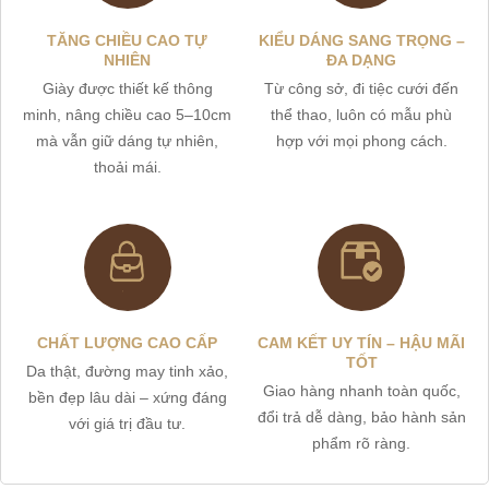
TĂNG CHIỀU CAO TỰ
KIỂU DÁNG SANG TRỌNG –
NHIÊN
ĐA DẠNG
Giày được thiết kế thông
Từ công sở, đi tiệc cưới đến
minh, nâng chiều cao 5–10cm
thể thao, luôn có mẫu phù
mà vẫn giữ dáng tự nhiên,
hợp với mọi phong cách.
thoải mái.
CHẤT LƯỢNG CAO CẤP
CAM KẾT UY TÍN – HẬU MÃI
TỐT
Da thật, đường may tinh xảo,
Giao hàng nhanh toàn quốc,
bền đẹp lâu dài – xứng đáng
đổi trả dễ dàng, bảo hành sản
với giá trị đầu tư.
phẩm rõ ràng.