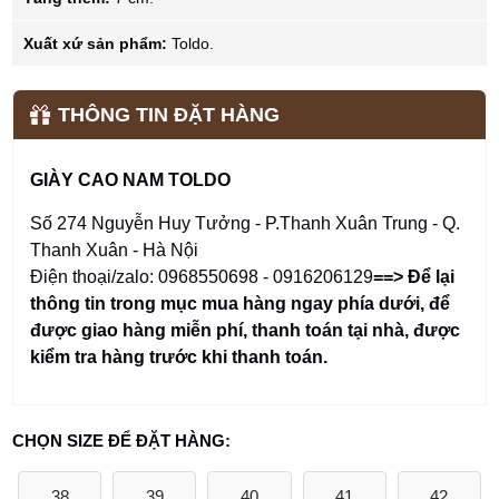
Xuất xứ sản phẩm:
Toldo.
THÔNG TIN ĐẶT HÀNG
GIÀY CAO NAM TOLDO
Số 274 Nguyễn Huy Tưởng - P.Thanh Xuân Trung - Q.
Thanh Xuân - Hà Nội
Điện thoại/zalo: 0968550698 - 0916206129
==> Để lại
thông tin trong mục mua hàng ngay phía dưới
,
để
được giao hàng miễn phí, thanh toán tại nhà, được
kiểm tra hàng trước khi thanh toán.
CHỌN SIZE ĐỂ ĐẶT HÀNG:
38
39
40
41
42