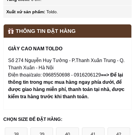
Xuất xứ sản phẩm:
Toldo.
THÔNG TIN ĐẶT HÀNG
GIÀY CAO NAM TOLDO
Số 274 Nguyễn Huy Tưởng - P.Thanh Xuân Trung - Q.
Thanh Xuân - Hà Nội
Điện thoại/zalo: 0968550698 - 0916206129
==> Để lại
thông tin trong mục mua hàng ngay phía dưới
,
để
được giao hàng miễn phí, thanh toán tại nhà, được
kiểm tra hàng trước khi thanh toán.
CHỌN SIZE ĐỂ ĐẶT HÀNG:
38
39
40
41
42