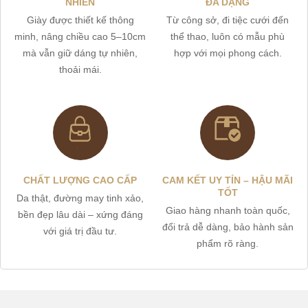
NHIÊN
ĐA DẠNG
Giày được thiết kế thông
Từ công sở, đi tiệc cưới đến
minh, nâng chiều cao 5–10cm
thể thao, luôn có mẫu phù
mà vẫn giữ dáng tự nhiên,
hợp với mọi phong cách.
thoải mái.
CHẤT LƯỢNG CAO CẤP
CAM KẾT UY TÍN – HẬU MÃI
TỐT
Da thật, đường may tinh xảo,
Giao hàng nhanh toàn quốc,
bền đẹp lâu dài – xứng đáng
đổi trả dễ dàng, bảo hành sản
với giá trị đầu tư.
phẩm rõ ràng.