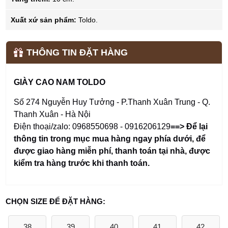
Xuất xứ sản phẩm:
Toldo.
THÔNG TIN ĐẶT HÀNG
GIÀY CAO NAM TOLDO
Số 274 Nguyễn Huy Tưởng - P.Thanh Xuân Trung - Q.
Thanh Xuân - Hà Nội
Điện thoại/zalo: 0968550698 - 0916206129
==> Để lại
thông tin trong mục mua hàng ngay phía dưới
,
để
được giao hàng miễn phí, thanh toán tại nhà, được
kiểm tra hàng trước khi thanh toán.
CHỌN SIZE ĐỂ ĐẶT HÀNG:
38
39
40
41
42