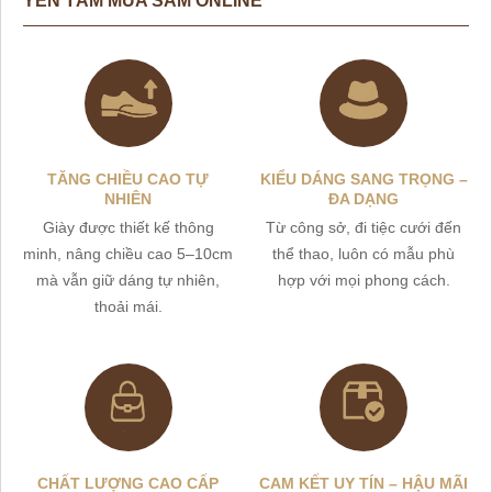
YÊN TÂM MUA SẮM ONLINE
TĂNG CHIỀU CAO TỰ
KIỂU DÁNG SANG TRỌNG –
NHIÊN
ĐA DẠNG
Giày được thiết kế thông
Từ công sở, đi tiệc cưới đến
minh, nâng chiều cao 5–10cm
thể thao, luôn có mẫu phù
mà vẫn giữ dáng tự nhiên,
hợp với mọi phong cách.
thoải mái.
CHẤT LƯỢNG CAO CẤP
CAM KẾT UY TÍN – HẬU MÃI