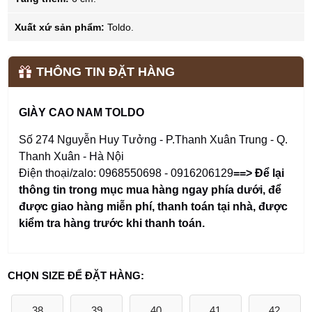
Xuất xứ sản phẩm:
Toldo.
THÔNG TIN ĐẶT HÀNG
GIÀY CAO NAM TOLDO
Số 274 Nguyễn Huy Tưởng - P.Thanh Xuân Trung - Q.
Thanh Xuân - Hà Nội
Điện thoại/zalo: 0968550698 - 0916206129
==> Để lại
thông tin trong mục mua hàng ngay phía dưới
,
để
được giao hàng miễn phí, thanh toán tại nhà, được
kiểm tra hàng trước khi thanh toán.
CHỌN SIZE ĐỂ ĐẶT HÀNG:
38
39
40
41
42