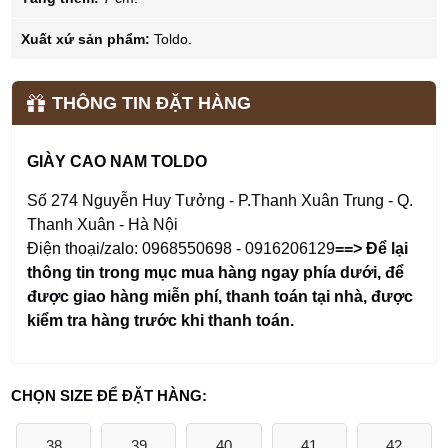
Xuất xứ sản phẩm:
Toldo.
THÔNG TIN ĐẶT HÀNG
GIÀY CAO NAM TOLDO
Số 274 Nguyễn Huy Tưởng - P.Thanh Xuân Trung - Q.
Thanh Xuân - Hà Nội
Điện thoại/zalo: 0968550698 - 0916206129
==> Để lại
thông tin trong mục mua hàng ngay phía dưới
,
để
được giao hàng miễn phí, thanh toán tại nhà, được
kiểm tra hàng trước khi thanh toán.
CHỌN SIZE ĐỂ ĐẶT HÀNG:
38
39
40
41
42