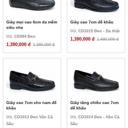
Giày mọi cao 6cm da mềm
Giày cao 7cm đế khâu
siêu nhẹ
Mã:
CD1015 Đen - Da thật
Mã:
CE994 Đen
1,390,000 đ
1,490,000 đ
1,390,000 đ
1,490,000 đ
Giày cao 7cm cho nam đế
Giày tăng chiều cao 7cm
khâu
đế khâu
Mã:
CD1013 Đen Vân Cá
Mã:
CD1014 Đen - Vân Cá
Sấu
Sấu