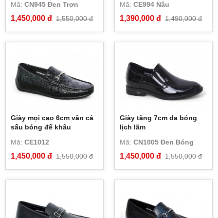
Mã:
CN945 Đen Trơn
Mã:
CE994 Nâu
1,450,000 đ
1,390,000 đ
1,550,000 đ
1,490,000 đ
Giày mọi cao 6cm vân cá
Giày tăng 7cm da bóng
sấu bóng đế khâu
lịch lãm
Mã:
CE1012
Mã:
CN1005 Đen Bóng
1,450,000 đ
1,450,000 đ
1,550,000 đ
1,550,000 đ