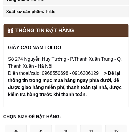
Xuất xứ sản phẩm:
Toldo.
THÔNG TIN ĐẶT HÀNG
GIÀY CAO NAM TOLDO
Số 274 Nguyễn Huy Tưởng - P.Thanh Xuân Trung - Q.
Thanh Xuân - Hà Nội
Điện thoại/zalo: 0968550698 - 0916206129
==> Để lại
thông tin trong mục mua hàng ngay phía dưới
,
để
được giao hàng miễn phí, thanh toán tại nhà, được
kiểm tra hàng trước khi thanh toán.
CHỌN SIZE ĐỂ ĐẶT HÀNG:
38
39
40
41
42