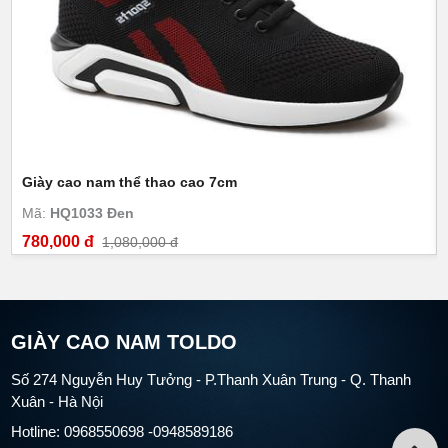
Giày cao nam thể thao cao 7cm
Mã:
HQ1033 Đen
780,000 đ
1,080,000 đ
GIÀY CAO NAM TOLDO
Số 274 Nguyễn Huy Tưởng - P.Thanh Xuân Trung - Q. Thanh
Xuân - Hà Nội
Hotline: 0968550698 -0948589186