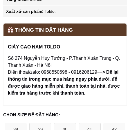
Xuất xứ sản phẩm:
Toldo.
THÔNG TIN ĐẶT HÀNG
GIÀY CAO NAM TOLDO
Số 274 Nguyễn Huy Tưởng - P.Thanh Xuân Trung - Q.
Thanh Xuân - Hà Nội
Điện thoại/zalo: 0968550698 - 0916206129
==> Để lại
thông tin trong mục mua hàng ngay phía dưới
,
để
được giao hàng miễn phí, thanh toán tại nhà, được
kiểm tra hàng trước khi thanh toán.
CHỌN SIZE ĐỂ ĐẶT HÀNG:
38
39
40
41
42