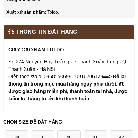
Xuất xứ sản phẩm:
Toldo.
THÔNG TIN ĐẶT HÀNG
GIÀY CAO NAM TOLDO
Số 274 Nguyễn Huy Tưởng - P.Thanh Xuân Trung - Q.
Thanh Xuân - Hà Nội
Điện thoại/zalo: 0968550698 - 0916206129
==> Để lại
thông tin trong mục mua hàng ngay phía dưới
,
để
được giao hàng miễn phí, thanh toán tại nhà, được
kiểm tra hàng trước khi thanh toán.
CHỌN SIZE ĐỂ ĐẶT HÀNG:
38
39
40
41
42