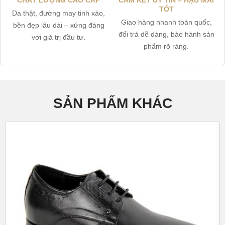
CHẤT LƯỢNG CAO CẤP
CAM KẾT UY TÍN – HẬU MÃI
TỐT
Da thật, đường may tinh xảo,
Giao hàng nhanh toàn quốc,
bền đẹp lâu dài – xứng đáng
đổi trả dễ dàng, bảo hành sản
với giá trị đầu tư.
phẩm rõ ràng.
SẢN PHẨM KHÁC