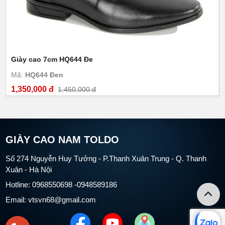
Giày cao 7cm HQ644 Đe
Mã:
HQ644 Đen
1,350,000 đ
1,450,000 đ
GIÀY CAO NAM TOLDO
Số 274 Nguyễn Huy Tưởng - P.Thanh Xuân Trung - Q. Thanh
Xuân - Hà Nội
Hotline: 0968550698 -0948589186
Email: vtsvn68@gmail.com