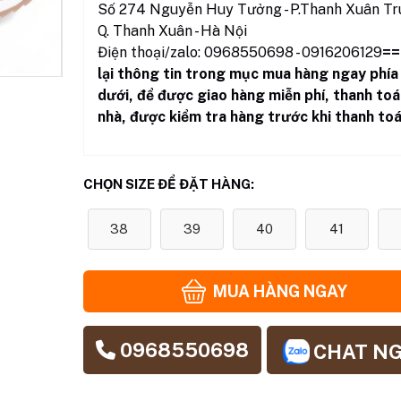
Số 274 Nguyễn Huy Tưởng - P.Thanh Xuân Tru
Q. Thanh Xuân - Hà Nội
Điện thoại/zalo: 0968550698 - 0916206129
==
lại thông tin trong mục mua hàng ngay phía
dưới
,
để được giao hàng miễn phí, thanh toá
nhà, được kiểm tra hàng trước khi thanh toá
CHỌN SIZE ĐỂ ĐẶT HÀNG:
38
39
40
41
MUA HÀNG NGAY
0968550698
CHAT N