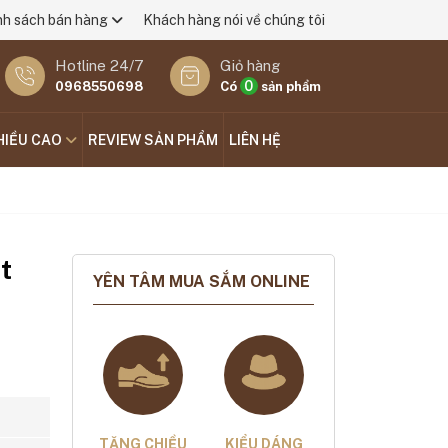
nh sách bán hàng
Khách hàng nói về chúng tôi
Hotline 24/7
Giỏ hàng
0
0968550698
Có
sản phẩm
HIỀU CAO
REVIEW SẢN PHẨM
LIÊN HỆ
t
YÊN TÂM MUA SẮM ONLINE
TĂNG CHIỀU
KIỂU DÁNG