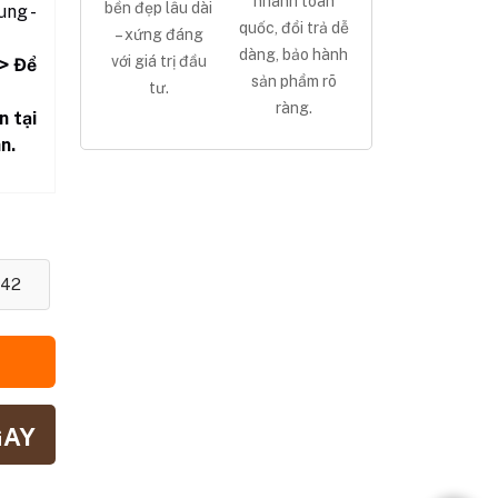
nhanh toàn
bền đẹp lâu dài
ng -
quốc, đổi trả dễ
– xứng đáng
dàng, bảo hành
với giá trị đầu
> Để
sản phẩm rõ
tư.
ràng.
n tại
n.
42
GAY