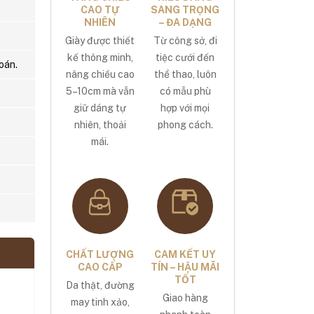
CAO TỰ
SANG TRỌNG
NHIÊN
– ĐA DẠNG
Giày được thiết
Từ công sở, đi
kế thông minh,
tiệc cưới đến
oán.
nâng chiều cao
thể thao, luôn
5–10cm mà vẫn
có mẫu phù
giữ dáng tự
hợp với mọi
nhiên, thoải
phong cách.
mái.
CHẤT LƯỢNG
CAM KẾT UY
CAO CẤP
TÍN – HẬU MÃI
TỐT
Da thật, đường
Giao hàng
may tinh xảo,