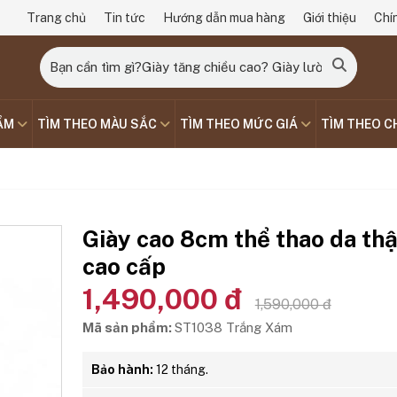
Trang chủ
Tin tức
Hướng dẫn mua hàng
Giới thiệu
Chí
ẨM
TÌM THEO MÀU SẮC
TÌM THEO MỨC GIÁ
TÌM THEO C
Giày cao 8cm thể thao da thậ
cao cấp
1,490,000 đ
1,590,000 đ
Mã sản phẩm:
ST1038 Trắng Xám
Bảo hành:
12 tháng.