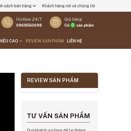
nh sách bán hàng
Khách hàng nói về chúng tôi
Hotline 24/7
Giỏ hàng
0
0968550698
Có
sản phẩm
HIỀU CAO
REVIEW SẢN PHẨM
LIÊN HỆ
REVIEW SẢN PHẨM
TƯ VẤN SẢN PHẨM
Quý khách vui lòng để lại thông