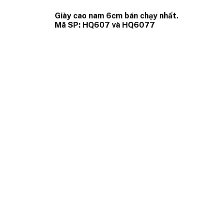
Giày cao nam 6cm bán chạy nhất.
Mã SP: HQ607 và HQ6077
GIÀY CAO NAM TOLDO
Số 274 Nguyễn Huy Tưởng - P.Thanh Xuân Trung -
Hà Nội
Hotline: 0968550698 -0948589186
Email: vtsvn68@gmail.com