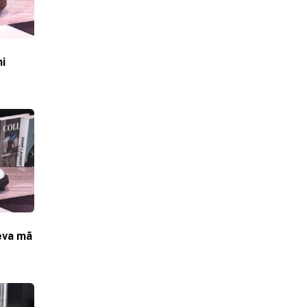
hi
eva mã