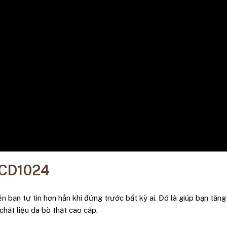
 CD1024
n bạn tự tin hơn hẳn khi đứng trước bất kỳ ai. Đó là giúp bạn tăn
chất liệu da bò thật cao cấp.