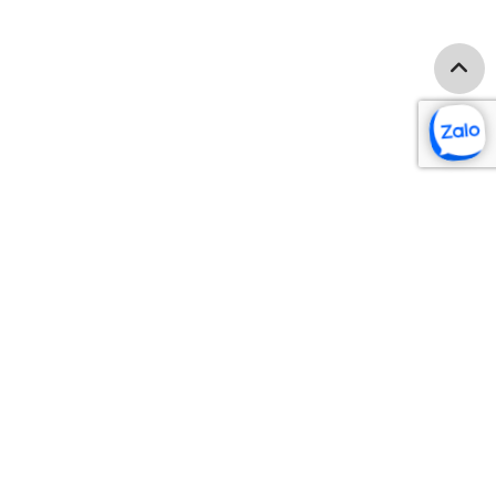
TÌM THEO CHIỀU CAO
o cấp
Giày cao nam 5cm
m
Giày cao nam 6cm
ây nam
Giày cao nam 7cm
 bóng
Giày cao nam 8cm
Giày cao nam 10cm
am
Giày cao nam 12cm
m