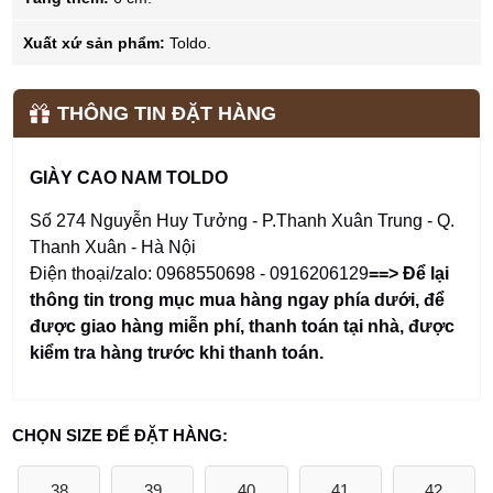
Xuất xứ sản phẩm:
Toldo.
THÔNG TIN ĐẶT HÀNG
GIÀY CAO NAM TOLDO
Số 274 Nguyễn Huy Tưởng - P.Thanh Xuân Trung - Q.
Thanh Xuân - Hà Nội
Điện thoại/zalo: 0968550698 - 0916206129
==> Để lại
thông tin trong mục mua hàng ngay phía dưới
,
để
được giao hàng miễn phí, thanh toán tại nhà, được
kiểm tra hàng trước khi thanh toán.
CHỌN SIZE ĐỂ ĐẶT HÀNG:
38
39
40
41
42