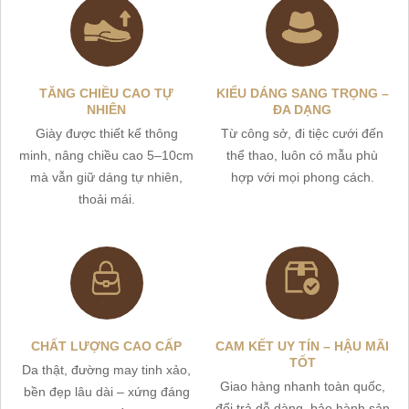
TĂNG CHIỀU CAO TỰ
KIỂU DÁNG SANG TRỌNG –
NHIÊN
ĐA DẠNG
Giày được thiết kế thông
Từ công sở, đi tiệc cưới đến
minh, nâng chiều cao 5–10cm
thể thao, luôn có mẫu phù
mà vẫn giữ dáng tự nhiên,
hợp với mọi phong cách.
thoải mái.
CHẤT LƯỢNG CAO CẤP
CAM KẾT UY TÍN – HẬU MÃI
TỐT
Da thật, đường may tinh xảo,
Giao hàng nhanh toàn quốc,
bền đẹp lâu dài – xứng đáng
đổi trả dễ dàng, bảo hành sản