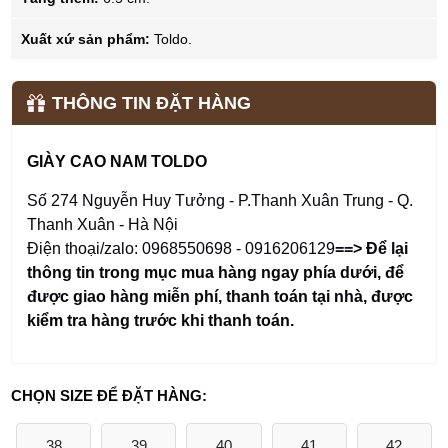
Xuất xứ sản phẩm:
Toldo.
THÔNG TIN ĐẶT HÀNG
GIÀY CAO NAM TOLDO
Số 274 Nguyễn Huy Tưởng - P.Thanh Xuân Trung - Q.
Thanh Xuân - Hà Nội
Điện thoại/zalo: 0968550698 - 0916206129
==> Để lại
thông tin trong mục mua hàng ngay phía dưới
,
để
được giao hàng miễn phí, thanh toán tại nhà, được
kiểm tra hàng trước khi thanh toán.
CHỌN SIZE ĐỂ ĐẶT HÀNG:
38
39
40
41
42