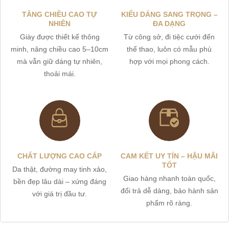
TĂNG CHIỀU CAO TỰ
KIỂU DÁNG SANG TRỌNG –
NHIÊN
ĐA DẠNG
Giày được thiết kế thông
Từ công sở, đi tiệc cưới đến
minh, nâng chiều cao 5–10cm
thể thao, luôn có mẫu phù
mà vẫn giữ dáng tự nhiên,
hợp với mọi phong cách.
thoải mái.
CHẤT LƯỢNG CAO CẤP
CAM KẾT UY TÍN – HẬU MÃI
TỐT
Da thật, đường may tinh xảo,
Giao hàng nhanh toàn quốc,
bền đẹp lâu dài – xứng đáng
đổi trả dễ dàng, bảo hành sản
với giá trị đầu tư.
phẩm rõ ràng.