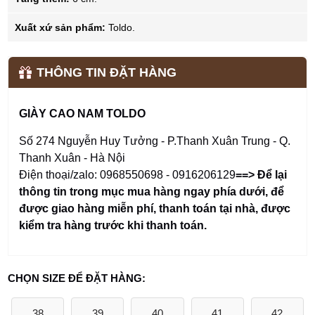
Xuất xứ sản phẩm:
Toldo.
THÔNG TIN ĐẶT HÀNG
GIÀY CAO NAM TOLDO
Số 274 Nguyễn Huy Tưởng - P.Thanh Xuân Trung - Q.
Thanh Xuân - Hà Nội
Điện thoại/zalo: 0968550698 - 0916206129
==> Để lại
thông tin trong mục mua hàng ngay phía dưới
,
để
được giao hàng miễn phí, thanh toán tại nhà, được
kiểm tra hàng trước khi thanh toán.
CHỌN SIZE ĐỂ ĐẶT HÀNG:
38
39
40
41
42